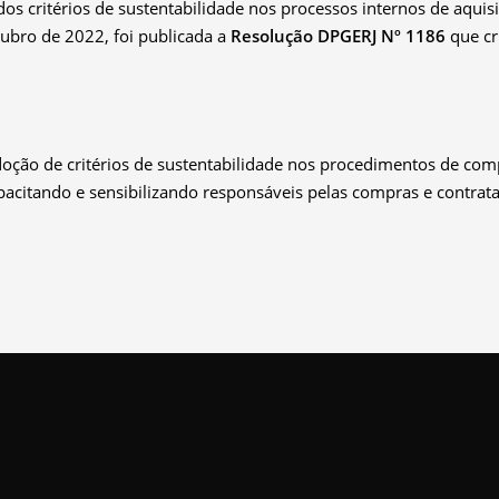
 dos critérios de sustentabilidade nos processos internos de aqu
utubro de
2022,
foi publicada a
Resolução DPGERJ Nº
1186
que
cr
oção de critérios de sustentabilidade nos procedimentos de com
pacita
ndo e sensibilizando
responsáveis pelas compras e contrata
 aos critérios suste