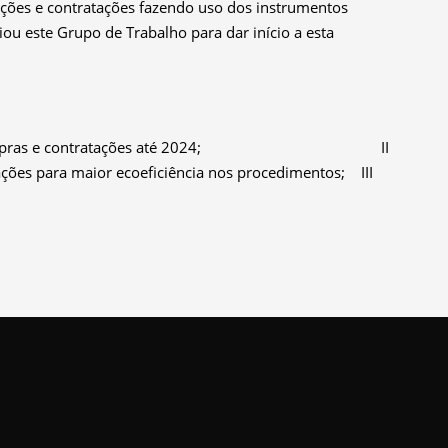
isições e contratações fazendo uso dos instrumentos
i
ou
este Grupo de Trabalho para dar início a esta
pras e contratações até 202
4;
II
ções para maior ecoeficiência
nos
procedimentos; III
ntáveis adotados;