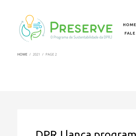
HOM
FAL
HOME
2021
PAGE 2
DPRJ lança program