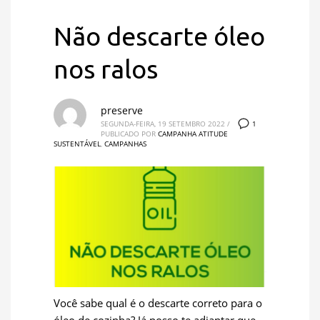
Não descarte óleo
nos ralos
preserve
1
SEGUNDA-FEIRA, 19 SETEMBRO 2022
/
PUBLICADO POR
CAMPANHA ATITUDE
SUSTENTÁVEL
,
CAMPANHAS
Você sabe qual é o descarte correto para o
óleo de cozinha? Já posso te adiantar que