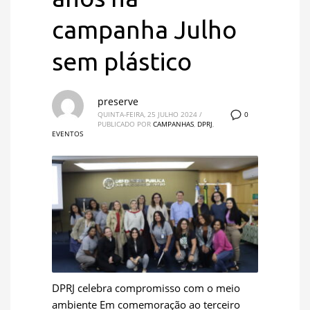
campanha Julho
sem plástico
preserve
0
QUINTA-FEIRA, 25 JULHO 2024
/
PUBLICADO POR
CAMPANHAS
,
DPRJ
,
EVENTOS
DPRJ celebra compromisso com o meio
ambiente Em comemoração ao terceiro