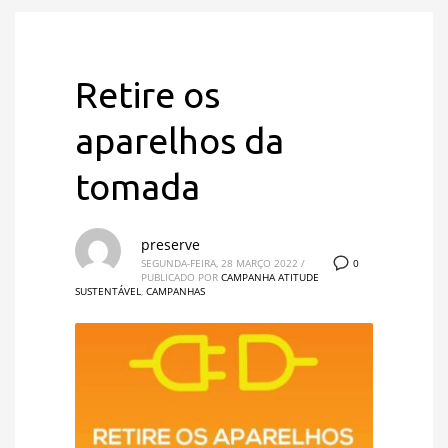
Retire os
aparelhos da
tomada
preserve
0
SEGUNDA-FEIRA, 28 MARÇO 2022
/
PUBLICADO POR
CAMPANHA ATITUDE
SUSTENTÁVEL
,
CAMPANHAS