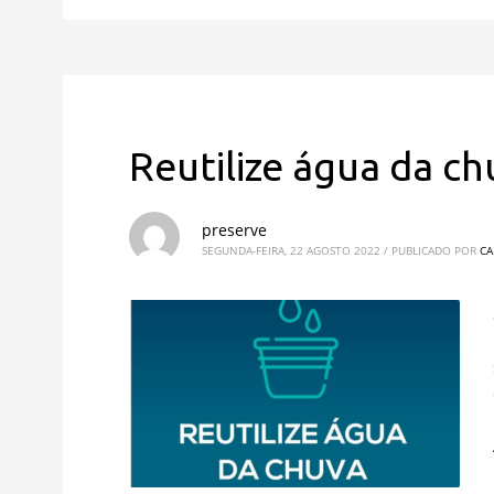
Reutilize água da ch
preserve
SEGUNDA-FEIRA, 22 AGOSTO 2022
/
PUBLICADO POR
CA